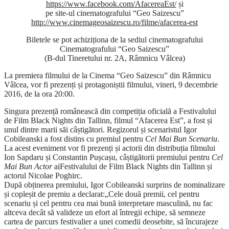
https://www.facebook.com/AfacereaEst/
și
pe site-ul cinematografului “Geo Saizescu”
http://www.cinemageosaizescu.ro/filme/afacerea-est
Biletele se pot achiziționa de la sediul cinematografului
Cinematografului “Geo Saizescu”
(B-dul Tineretului nr. 2A, Râmnicu Vâlcea)
La premiera filmului de la Cinema “Geo Saizescu” din Râmnicu
Vâlcea, vor fi prezenți și protagoniștii filmului, vineri, 9 decembrie
2016, de la ora 20:00.
Singura prezență românească din competiția oficială a Festivalului
de Film Black Nights din Tallinn, filmul “Afacerea Est”, a fost și
unul dintre marii săi câștigători. Regizorul și scenaristul Igor
Cobileanski a fost distins cu premiul pentru
Cel Mai Bun Scenariu
.
La acest eveniment vor fi prezenți și actorii din distribuția filmului
Ion Sapdaru și Constantin Pușcașu, câștigătorii premiului pentru
Cel
Mai Bun Actor
aiFestivalului de Film Black Nights din Tallinn și
actorul Nicolae Poghirc.
După obținerea premiului, Igor Cobileanski surprins de nominalizare
și copleșit de premiu a declarat:„Cele două premii, cel pentru
scenariu și cel pentru cea mai bună interpretare masculină, nu fac
altceva decât să valideze un efort al întregii echipe, să semneze
cartea de parcurs festivalier a unei comedii deosebite, să încurajeze