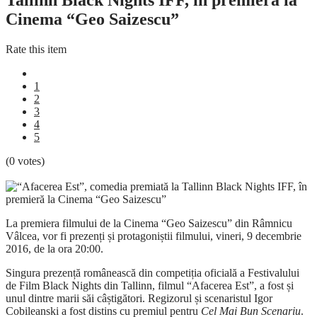
Tallinn Black Nights IFF, în premieră la
Cinema “Geo Saizescu”
Rate this item
1
2
3
4
5
(0 votes)
La premiera filmului de la Cinema “Geo Saizescu” din Râmnicu
Vâlcea, vor fi prezenți și protagoniștii filmului, vineri, 9 decembrie
2016, de la ora 20:00.
Singura prezență românească din competiția oficială a Festivalului
de Film Black Nights din Tallinn, filmul “Afacerea Est”, a fost și
unul dintre marii săi câștigători. Regizorul și scenaristul Igor
Cobileanski a fost distins cu premiul pentru
Cel Mai Bun Scenariu
.