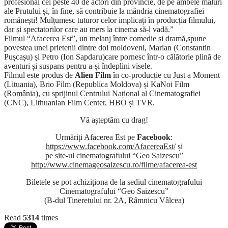
profesional cei peste 40 de actori din provincie, de pe ambele maluri
ale Prutului și, în fine, să contribuie la mândria cinematografiei
românești! Mulțumesc tuturor celor implicați în producția filmului,
dar și spectatorilor care au mers la cinema să-l vadă.”
Filmul “Afacerea Est”, un melanj între comedie și dramă,spune
povestea unei prietenii dintre doi moldoveni, Marian (Constantin
Pușcașu) și Petro (Ion Sapdaru)care pornesc într-o călătorie plină de
aventuri și suspans pentru a-și îndeplini visele.
Filmul este produs de
Alien Film
în co-producție cu Just a Moment
(Lituania), Brio Film (Republica Moldova) și KaNoi Film
(România), cu sprijinul Centrului Național al Cinematografiei
(CNC), Lithuanian Film Center, HBO și TVR.
Vă așteptăm cu drag!
Urmăriți Afacerea Est pe
Facebook
:
https://www.facebook.com/AfacereaEst/
și
pe site-ul cinematografului “Geo Saizescu”
http://www.cinemageosaizescu.ro/filme/afacerea-est
Biletele se pot achiziționa de la sediul cinematografului
Cinematografului “Geo Saizescu”
(B-dul Tineretului nr. 2A, Râmnicu Vâlcea)
Read
5314
times