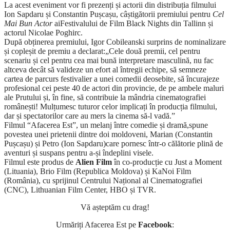
La acest eveniment vor fi prezenți și actorii din distribuția filmului
Ion Sapdaru și Constantin Pușcașu, câștigătorii premiului pentru
Cel
Mai Bun Actor
aiFestivalului de Film Black Nights din Tallinn și
actorul Nicolae Poghirc.
După obținerea premiului, Igor Cobileanski surprins de nominalizare
și copleșit de premiu a declarat:„Cele două premii, cel pentru
scenariu și cel pentru cea mai bună interpretare masculină, nu fac
altceva decât să valideze un efort al întregii echipe, să semneze
cartea de parcurs festivalier a unei comedii deosebite, să încurajeze
profesional cei peste 40 de actori din provincie, de pe ambele maluri
ale Prutului și, în fine, să contribuie la mândria cinematografiei
românești! Mulțumesc tuturor celor implicați în producția filmului,
dar și spectatorilor care au mers la cinema să-l vadă.”
Filmul “Afacerea Est”, un melanj între comedie și dramă,spune
povestea unei prietenii dintre doi moldoveni, Marian (Constantin
Pușcașu) și Petro (Ion Sapdaru)care pornesc într-o călătorie plină de
aventuri și suspans pentru a-și îndeplini visele.
Filmul este produs de
Alien Film
în co-producție cu Just a Moment
(Lituania), Brio Film (Republica Moldova) și KaNoi Film
(România), cu sprijinul Centrului Național al Cinematografiei
(CNC), Lithuanian Film Center, HBO și TVR.
Vă așteptăm cu drag!
Urmăriți Afacerea Est pe
Facebook
: